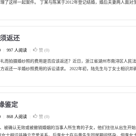
理了这样一起案件。 丁某与陈某于2012年登记结婚，婚后夫妻两人面对
无须返还
0
997 人阅读
赞 (
0
)
|
|
婚礼而拍摄婚纱照的费用是否应该返还？近日，浙江省湖州市南浔区人民
方返还一半婚纱照费用的诉讼请求。 2022年初，陆先生与丁女士相识并
缘鉴定
0
868 人阅读
赞 (
0
)
|
|
人、被确认无效或被撤销婚姻的当事人所生育的子女，他们往往从出生开始
生与李女士相识并确立恋爱关系。后李女士在与黄先生同居期间怀孕，但李女