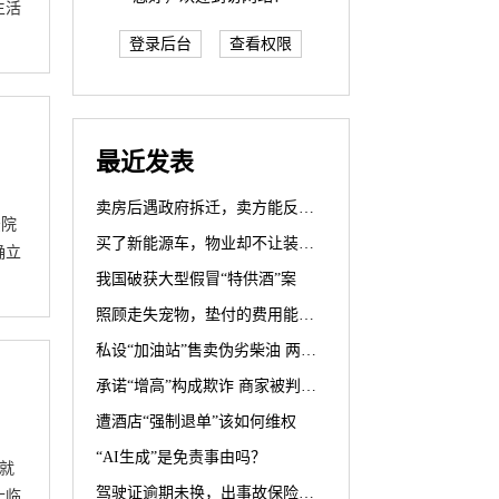
生活
登录后台
查看权限
最近发表
卖房后遇政府拆迁，卖方能反悔？
法院
买了新能源车，物业却不让装充电桩？
确立
我国破获大型假冒“特供酒”案
照顾走失宠物，垫付的费用能要回吗？
私设“加油站”售卖伪劣柴油 两被告人犯生产、销售伪劣产品罪获刑罚
承诺“增高”构成欺诈 商家被判退一赔三
遭酒店“强制退单”该如何维权
“AI生成”是免责事由吗？
就
驾驶证逾期未换，出事故保险公司赔不赔？
士临