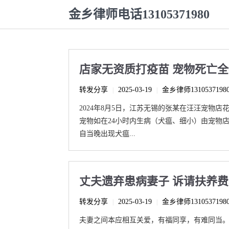
金乡律师电话13105371980
店家无资质打疫苗 宠物死亡
转发分享
2025-03-19
金乡律师1310537198
|
|
2024年8月5日，江苏无锡的张某在汪汪宠物
宠物如在24小时内生病（犬瘟、细小）由宠物店
自当晚出现犬瘟...
丈夫遗弃患病妻子 诉请扶养
转发分享
2025-03-19
金乡律师1310537198
|
|
夫妻之间本应相互关爱，有福同享，有难同当