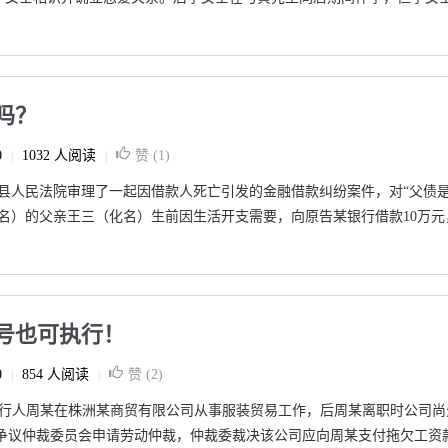
吗？
0
1032 人阅读
赞 (
1
)
|
|
阴县人民法院审理了一起因借款人死亡引发的金融借款纠纷案件，对“父债
化名）的父亲王三（化名）生前因生活开支需要，向原告某银行借款10万元
号也可执行！
0
854 人阅读
赞 (
2
)
|
|
，申请执行人周某在株洲某商贸有限公司从事服装贸易工作，后周某离职时公司尚
争议仲裁委员会申请劳动仲裁，仲裁委裁决该公司应向周某支付拖欠工资