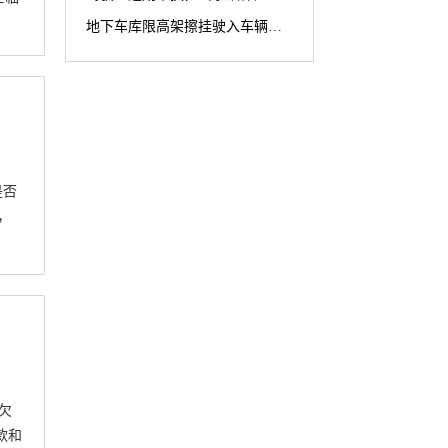
地下车库限高架擦挂驶入车辆致损，车库管理方因限高架设置高度不符合规范被判担责70%
是否
，
欠
款和