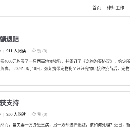
首页
律师工作
全额退赔
0
911 人阅读
赞 (
0
)
|
|
店花费4000元购买了一只西高地宠物狗，并签订了《宠物购买协议》，约定
负责。 2024年8月10日，张某携带宠物狗至汪汪宠物店接种疫苗后，宠物
费获支持
0
930 人阅读
赞 (
0
)
|
|
。然而，当夫妻一方身患重病，另一方却选择逃避，该如何处理？近日，