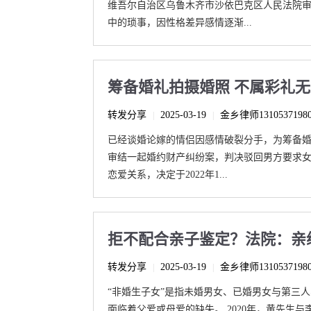
维吾尔自治区乌鲁木齐市沙依巴克区人民法院审
中的琐事，因性格差异感情逐渐...
筹备婚礼拍摄婚照 不属彩礼
转发分享
2025-03-19
金乡律师1310537198
|
|
已经谈婚论嫁的情侣因感情破裂分手，为筹备
审结一起婚约财产纠纷案，判决驳回男方要求女
恋爱关系，决定于2022年1...
拒不配合亲子鉴定？法院：亲
转发分享
2025-03-19
金乡律师1310537198
|
|
“非婚生子女”是指未婚男女、已婚男女与第三
面临着父爱或母爱的缺失。 2020年，黄先