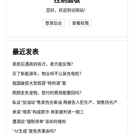
您好，欢迎到访网站！
登录后台
查看权限
最近发表
卖房后遇政府拆迁，卖方能反悔？
买了新能源车，物业却不让装充电桩？
我国破获大型假冒“特供酒”案
照顾走失宠物，垫付的费用能要回吗？
私设“加油站”售卖伪劣柴油 两被告人犯生产、销售伪劣产品罪获刑罚
承诺“增高”构成欺诈 商家被判退一赔三
遭酒店“强制退单”该如何维权
“AI生成”是免责事由吗？