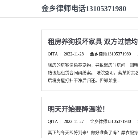
金乡律师电话13105371980
租房养狗损坏家具 双方过错
QITA
2022-11-28
金乡律师13105371980
|
|
|
租房的房客偷偷养宠物，导致退房时房间一团
结该起租赁合同纠纷案。 法院查明，蔡某将其
后将房屋打扫干净后归还。但郑某搬...
明天开始要降温啦！
QITA
2022-11-27
金乡律师13105371980
|
|
|
真正的冬天即将到来！做好准备了吗？厚衣服穿上