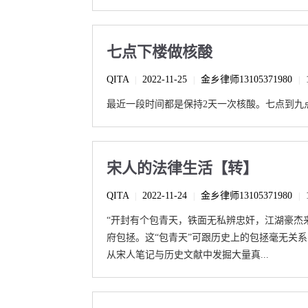
七点下楼做核酸
QITA
2022-11-25
金乡律师13105371980
|
|
|
最近一段时间都是保持2天一次核酸。七点到九点
宋人的法律生活【转】
QITA
2022-11-24
金乡律师13105371980
|
|
|
“开封有个包青天，铁面无私辨忠奸，江湖豪杰
府包拯。这“包青天”可跟历史上的包拯毫无关
从宋人笔记与历史文献中发掘大量真...