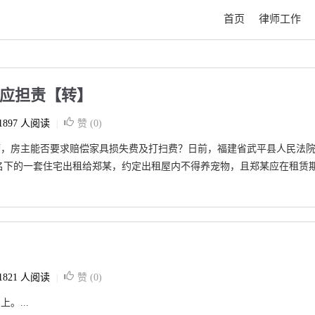
首页
律师工作
均应担责【转】
1897 人阅读
赞 (
0
)
|
糟，房主能否要求赔偿家具损失费及打扫费？日前，福建省武平县人民法
名下的一套住宅出租给郑某，约定出租屋内不得养宠物，且郑某应在租赁
1821 人阅读
赞 (
0
)
|
。...