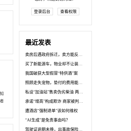
登录后台
查看权限
最近发表
卖房后遇政府拆迁，卖方能反悔？
买了新能源车，物业却不让装充电桩？
我国破获大型假冒“特供酒”案
照顾走失宠物，垫付的费用能要回吗？
私设“加油站”售卖伪劣柴油 两被告人犯生产、销售伪劣产品罪获刑罚
知
者
承诺“增高”构成欺诈 商家被判退一赔三
遭酒店“强制退单”该如何维权
“AI生成”是免责事由吗？
驾驶证逾期未换，出事故保险公司赔不赔？