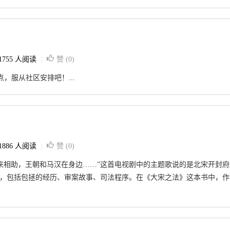
1755 人阅读
赞 (
0
)
|
，服从社区安排吧！...
1886 人阅读
赞 (
0
)
|
来相助，王朝和马汉在身边……”这首电视剧中的主题歌说的是北宋开封府
系，包括包拯的经历、审案故事、司法程序。在《大宋之法》这本书中，作