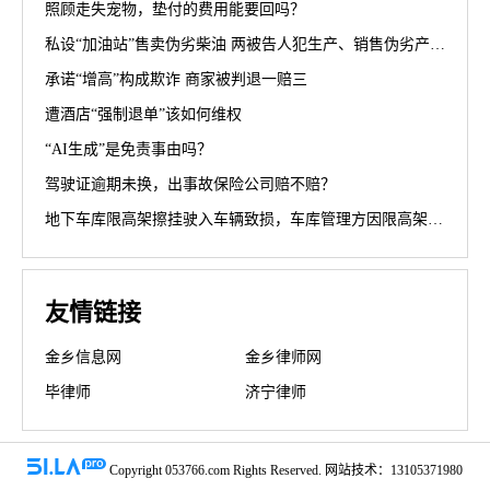
照顾走失宠物，垫付的费用能要回吗？
私设“加油站”售卖伪劣柴油 两被告人犯生产、销售伪劣产品罪获刑罚
承诺“增高”构成欺诈 商家被判退一赔三
遭酒店“强制退单”该如何维权
“AI生成”是免责事由吗？
驾驶证逾期未换，出事故保险公司赔不赔？
地下车库限高架擦挂驶入车辆致损，车库管理方因限高架设置高度不符合规范被判担责70%
友情链接
金乡信息网
金乡律师网
毕律师
济宁律师
Copyright 053766.com Rights Reserved. 网站技术：13105371980