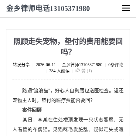
金乡律师电话13105371980
照顾走失宠物，垫付的费用能要回
吗？
转发分享
2026-06-11
金乡律师13105371980
0条评论
|
|
|
284 人阅读
赞 (
1
)
|
|
路遇“流浪猫”，好心人自掏腰包送医检查。返还
宠物主人时，垫付的医疗费能否要回？
案件回顾
某日，李某在住处楼顶发现一只状态萎靡、无
人看管的布偶猫。见猫咪毛发脏乱、疑似走失或遭