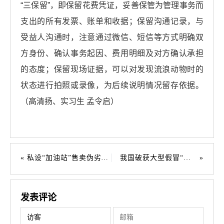
“三保留”，即保留花费凭证，妥善保管为管理事务而
支出的所有发票、账单和收据；保留沟通记录，与
受益人沟通时，注意通过微信、短信等方式明确双
方身份、确认事务起因、费用明细及对方确认承担
的态度；保留现场证据，可以对发现流浪动物时的
状态进行拍照或录像，为后续说明情况留存依据。
（高清扬、实习生 孟令启）
私设“加油站”售卖伪劣柴油 两被告人犯生产、销售伪劣产品罪获刑罚
我国破获大型假冒“特供酒”案
发表评论