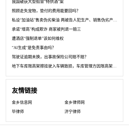
我国破获大型假冒“特供酒”案
照顾走失宠物，垫付的费用能要回吗？
私设“加油站”售卖伪劣柴油 两被告人犯生产、销售伪劣产品罪获刑罚
承诺“增高”构成欺诈 商家被判退一赔三
遭酒店“强制退单”该如何维权
“AI生成”是免责事由吗？
驾驶证逾期未换，出事故保险公司赔不赔？
地下车库限高架擦挂驶入车辆致损，车库管理方因限高架设置高度不符合规范被判担责70%
友情链接
金乡信息网
金乡律师网
毕律师
济宁律师