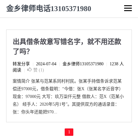
金乡律师电话13105371980
出具借条故意写错名字，就不用还款
了吗？
转发分享
2024-07-04
金乡律师13105371980
1238 人
|
|
|
阅读
赞 (
1
)
|
案情简介 张某与范某系同村村民。张某手持借条诉求范某
偿还97000元，借条载明：“今借：张X（张某名字近音字）
现金：97000元 大写：玖万柒仟元整 借款人：范X（范某小
名） 经手人：2020年5月1号”。其提供双方的通话录音：
张：你头年还能把970...
1