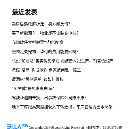
最近发表
卖房后遇政府拆迁，卖方能反悔？
买了新能源车，物业却不让装充电桩？
我国破获大型假冒“特供酒”案
照顾走失宠物，垫付的费用能要回吗？
私设“加油站”售卖伪劣柴油 两被告人犯生产、销售伪劣产品罪获刑罚
承诺“增高”构成欺诈 商家被判退一赔三
遭酒店“强制退单”该如何维权
“AI生成”是免责事由吗？
驾驶证逾期未换，出事故保险公司赔不赔？
地下车库限高架擦挂驶入车辆致损，车库管理方因限高架设置高度不符合规范被判担责70%
Copyright 053766.com Rights Reserved. 网站技术：13105371980