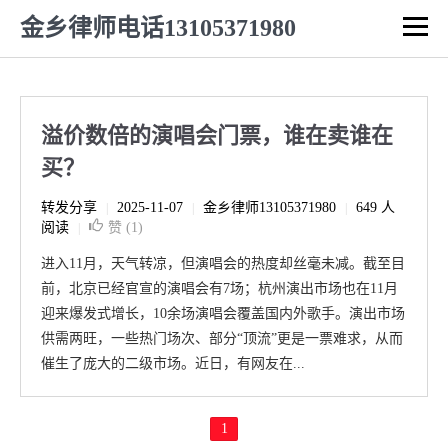
金乡律师电话13105371980
溢价数倍的演唱会门票，谁在卖谁在
买？
转发分享
2025-11-07
金乡律师13105371980
649 人
|
|
|
阅读
赞 (
1
)
|
进入11月，天气转凉，但演唱会的热度却丝毫未减。截至目
前，北京已经官宣的演唱会有7场；杭州演出市场也在11月
迎来爆发式增长，10余场演唱会覆盖国内外歌手。演出市场
供需两旺，一些热门场次、部分“顶流”更是一票难求，从而
催生了庞大的二级市场。近日，有网友在...
1