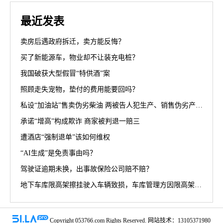
最近发表
卖房后遇政府拆迁，卖方能反悔？
买了新能源车，物业却不让装充电桩？
我国破获大型假冒“特供酒”案
照顾走失宠物，垫付的费用能要回吗？
私设“加油站”售卖伪劣柴油 两被告人犯生产、销售伪劣产品罪获刑罚
承诺“增高”构成欺诈 商家被判退一赔三
遭酒店“强制退单”该如何维权
“AI生成”是免责事由吗？
驾驶证逾期未换，出事故保险公司赔不赔？
地下车库限高架擦挂驶入车辆致损，车库管理方因限高架设置高度不符合规范被判担责70%
Copyright 053766.com Rights Reserved. 网站技术：13105371980