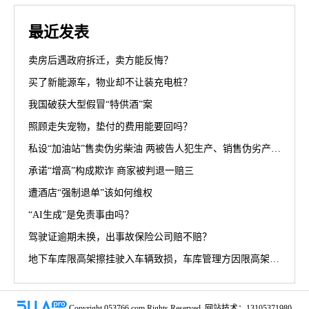
最近发表
卖房后遇政府拆迁，卖方能反悔？
买了新能源车，物业却不让装充电桩？
我国破获大型假冒“特供酒”案
照顾走失宠物，垫付的费用能要回吗？
私设“加油站”售卖伪劣柴油 两被告人犯生产、销售伪劣产品罪获刑罚
承诺“增高”构成欺诈 商家被判退一赔三
遭酒店“强制退单”该如何维权
“AI生成”是免责事由吗？
驾驶证逾期未换，出事故保险公司赔不赔？
地下车库限高架擦挂驶入车辆致损，车库管理方因限高架设置高度不符合规范被判担责70%
Copyright 053766.com Rights Reserved. 网站技术：13105371980