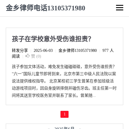
金乡律师电话13105371980
孩子在学校意外受伤谁担责？
转发分享
2025-06-03
金乡律师13105371980
977 人
|
|
|
阅读
赞 (
0
)
|
孩子参加文体活动，难免发生磕磕碰碰，意外受伤谁担责？
“六一”国际儿童节即将到来，北京市第三中级人民法院以案
说法提供维权指导。 北京某校初三学生曾某在参加班级活
动游戏项目时，因自身旋转摔倒并磕伤牙齿。班主任第一时
间将其送至学校医务室并联系了家长。曾某随...
1