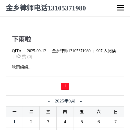
金乡律师电话13105371980
下雨啦
QITA
2025-09-12
金乡律师13105371980
907 人阅读
|
|
|
赞 (
0
)
|
秋雨绵绵...
1
«
2025年9月
»
一
二
三
四
五
六
日
1
2
3
4
5
6
7