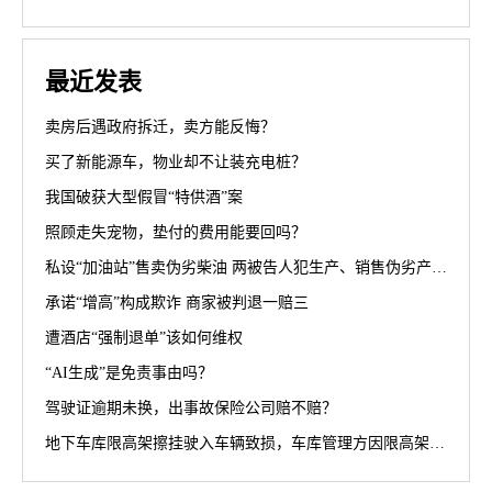
最近发表
卖房后遇政府拆迁，卖方能反悔？
买了新能源车，物业却不让装充电桩？
我国破获大型假冒“特供酒”案
照顾走失宠物，垫付的费用能要回吗？
私设“加油站”售卖伪劣柴油 两被告人犯生产、销售伪劣产品罪获刑罚
承诺“增高”构成欺诈 商家被判退一赔三
遭酒店“强制退单”该如何维权
“AI生成”是免责事由吗？
驾驶证逾期未换，出事故保险公司赔不赔？
地下车库限高架擦挂驶入车辆致损，车库管理方因限高架设置高度不符合规范被判担责70%