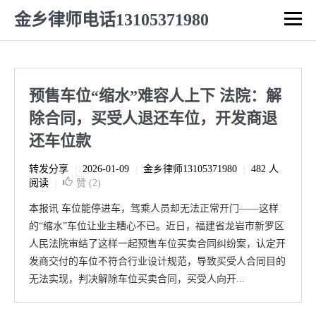
金乡律师电话13105371980
预售车位“缩水”难容人上下 法院：解
除合同，买受人退还车位，开发商退
还车位款
转发分享
2026-01-09
金乡律师13105371980
482 人
|
|
|
阅读
赞 (
2
)
|
本报讯 车位能停进车，驾乘人员却无法正常开门——这样
的“缩水”车位让业主糟心不已。近日，福建省龙岩市新罗区
人民法院审结了这样一起预售车位买卖合同纠纷案，认定开
发商交付的车位不符合行业设计规范，导致买受人合同目的
无法实现，判决解除车位买卖合同，买受人向开...