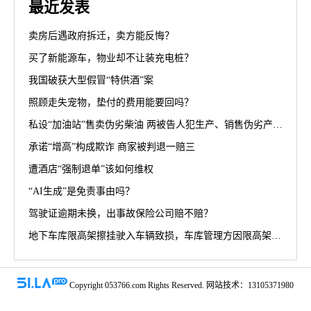
最近发表
卖房后遇政府拆迁，卖方能反悔？
买了新能源车，物业却不让装充电桩？
我国破获大型假冒“特供酒”案
照顾走失宠物，垫付的费用能要回吗？
私设“加油站”售卖伪劣柴油 两被告人犯生产、销售伪劣产品罪获刑罚
承诺“增高”构成欺诈 商家被判退一赔三
遭酒店“强制退单”该如何维权
“AI生成”是免责事由吗？
驾驶证逾期未换，出事故保险公司赔不赔？
地下车库限高架擦挂驶入车辆致损，车库管理方因限高架设置高度不符合规范被判担责70%
Copyright 053766.com Rights Reserved. 网站技术：13105371980