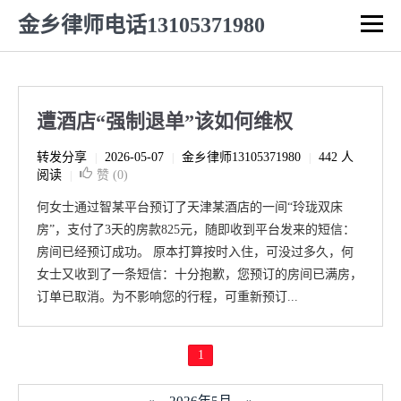
金乡律师电话13105371980
遭酒店“强制退单”该如何维权
转发分享
2026-05-07
金乡律师13105371980
442 人
|
|
|
阅读
赞 (
0
)
|
何女士通过智某平台预订了天津某酒店的一间“玲珑双床
房”，支付了3天的房款825元，随即收到平台发来的短信：
房间已经预订成功。 原本打算按时入住，可没过多久，何
女士又收到了一条短信：十分抱歉，您预订的房间已满房，
订单已取消。为不影响您的行程，可重新预订...
1