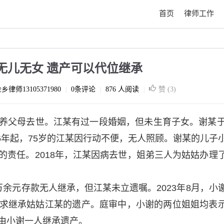
首页
律师工作
无儿无女 遗产可以代位继承
乡律师13105371980
0条评论
876 人阅读
赞 (
3
)
|
|
|
父母去世。江某有过一段婚姻，但未生育子女。谢某于
16年起，75岁的江某因行动不便，无人照顾。谢某的儿子
的责任。2018年，江某因病去世，姐弟三人为姑姑办理
元存款无人继承，但江某未立遗嘱。2023年8月，小
求继承姑姑江某的遗产。庭审中，小谢的两位姐姐均表
由小谢一人继承遗产。