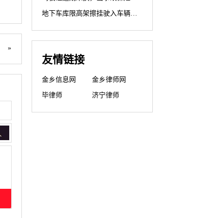
地下车库限高架擦挂驶入车辆致损，车库管理方因限高架设置高度不符合规范被判担责70%
。
友情链接
金乡信息网
金乡律师网
毕律师
济宁律师