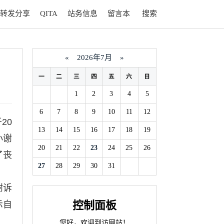
转发分享
QITA
站务信息
留言本
搜索
«
2026年7月
»
一
二
三
四
五
六
日
1
2
3
4
5
6
7
8
9
10
11
12
20
13
14
15
16
17
18
19
小谢
20
21
22
23
24
25
26
了丧
27
28
29
30
31
谢诉
控制面板
示自
您好，欢迎到访网站！