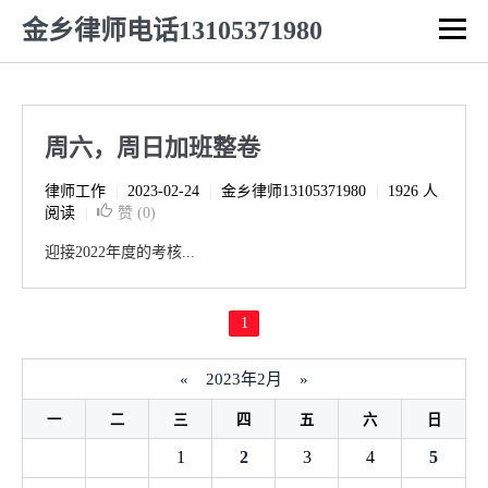
金乡律师电话13105371980
周六，周日加班整卷
律师工作
2023-02-24
金乡律师13105371980
1926 人
|
|
|
阅读
赞 (
0
)
|
迎接2022年度的考核...
1
«
2023年2月
»
一
二
三
四
五
六
日
1
2
3
4
5