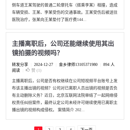
侧车道王某驾驶的普通二轮摩托车（搭乘李某）相撞，造成
车辆受损、王某、李某受伤的交通事故。王某受伤后被送往
医院治疗，张某向王某垫付了医疗费144...
主播离职后，公司还能继续使用其出
镜拍摄的视频吗？
转发分享
2024-12-27
金乡律师13105371980
894 人
|
|
|
阅读
赞 (
1
)
|
主播离职后，公司是否有权继续在公司短视频平台账号上发
布该主播出镜的视频？公司对已离职人员出镜的视频是否负
有主动删除义务？近日，北京互联网法院审结了一起网络侵
权责任纠纷案件，最终认定公司未经许可继续使用已离职主
播出镜的视频构成侵权。 案情简介 202...
1
2
3
4
下一页