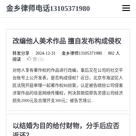
金乡律师电话13105371980
改编他人美术作品 擅自发布构成侵权
转发分享
2024-12-31
金乡律师13105371980
802 人
|
|
|
阅读
赞 (
1
)
|
对他人享有著作权的作品进行改编，事后又在公司的社交平
台账号上公开发表，是否构成侵权？近日，北京市海淀区人
民法院开庭审理一起著作权纠纷案，认定被告缤纷公司侵害
涉案作品的信息网络传播权，判决其赔偿原告灵感公司经济
损失2000元及合理开支300元；被告艺境公...
以结婚为目的给付财物，分手后应否
返还？