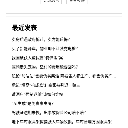
登录后台
查看权限
最近发表
卖房后遇政府拆迁，卖方能反悔？
买了新能源车，物业却不让装充电桩？
我国破获大型假冒“特供酒”案
照顾走失宠物，垫付的费用能要回吗？
私设“加油站”售卖伪劣柴油 两被告人犯生产、销售伪劣产品罪获刑罚
承诺“增高”构成欺诈 商家被判退一赔三
遭酒店“强制退单”该如何维权
“AI生成”是免责事由吗？
驾驶证逾期未换，出事故保险公司赔不赔？
地下车库限高架擦挂驶入车辆致损，车库管理方因限高架设置高度不符合规范被判担责70%