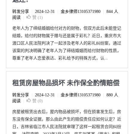
转发分享
2024-12-31
金乡律师13105371980
844 人
|
|
|
阅读
赞 (
1
)
|
老年人为了缔结婚姻给付对方的财物，但双方此后未能登记
结婚，给付的财物属于赠与还是属于彩礼？近日，重庆市大
渡口区人民法院判决了一起涉及老年人的彩礼纠纷案，通过
该案的判决明确了老年人为了缔结婚姻而给付财物的性质，
尊重了老年人恋爱表达、彩礼给予的特殊方式，认...
租赁房屋物品损坏 未作保全酌情赔偿
转发分享
2024-12-31
金乡律师13105371980
880 人
|
|
|
阅读
赞 (
0
)
|
房屋被租赁出去后，屋内物品被损坏，但在损害发生后，房
东没有保全证据，那么由此产生的赔偿责任应如何认定？近
日，吉林省临江市人民法院就审理了这样一起租赁合同纠纷