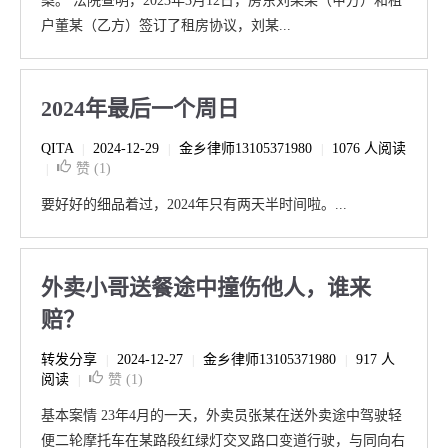
案。 法院查明，2023年3月12日，房东刘某某（甲方）和租
户董某（乙方）签订了租房协议，刘某...
2024年最后一个周日
QITA
2024-12-29
金乡律师13105371980
1076 人阅读
|
|
|
赞 (
1
)
|
要好好的细品着过，2024年只有两天半时间啦。...
外卖小哥送餐途中撞伤他人，谁来
赔？
转发分享
2024-12-27
金乡律师13105371980
917 人
|
|
|
阅读
赞 (
1
)
|
基本案情 23年4月的一天，外卖员张某在送外卖途中驾驶轻
便二轮摩托车在某路段红绿灯交叉路口变道行驶，与同向右