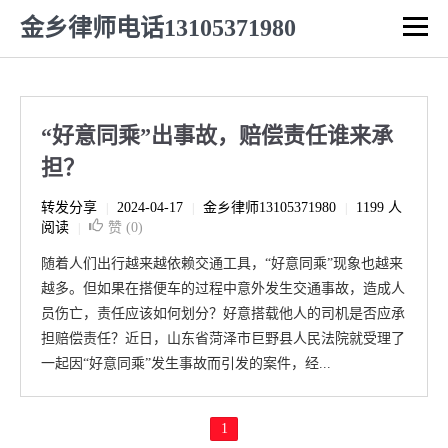
金乡律师电话13105371980
“好意同乘”出事故，赔偿责任谁来承
担？
转发分享
2024-04-17
金乡律师13105371980
1199 人
|
|
|
阅读
赞 (
0
)
|
随着人们出行越来越依赖交通工具，“好意同乘”现象也越来
越多。但如果在搭便车的过程中意外发生交通事故，造成人
员伤亡，责任应该如何划分？好意搭载他人的司机是否应承
担赔偿责任？近日，山东省菏泽市巨野县人民法院就受理了
一起因“好意同乘”发生事故而引发的案件，经...
1