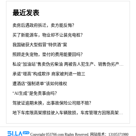
最近发表
卖房后遇政府拆迁，卖方能反悔？
买了新能源车，物业却不让装充电桩？
我国破获大型假冒“特供酒”案
照顾走失宠物，垫付的费用能要回吗？
私设“加油站”售卖伪劣柴油 两被告人犯生产、销售伪劣产品罪获刑罚
承诺“增高”构成欺诈 商家被判退一赔三
遭酒店“强制退单”该如何维权
“AI生成”是免责事由吗？
驾驶证逾期未换，出事故保险公司赔不赔？
地下车库限高架擦挂驶入车辆致损，车库管理方因限高架设置高度不符合规范被判担责70%
Copyright 053766.com Rights Reserved. 网站技术：13105371980