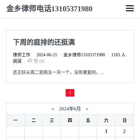
金乡律师电话13105371980
下周的庭排的还挺满
律师工作
2024-06-21
金乡律师13105371980
1183 人
|
|
|
阅读
赞 (
0
)
|
还正好从周二到周五一天一个，没有重复的。...
1
«
2024年6月
»
一
二
三
四
五
六
日
1
2