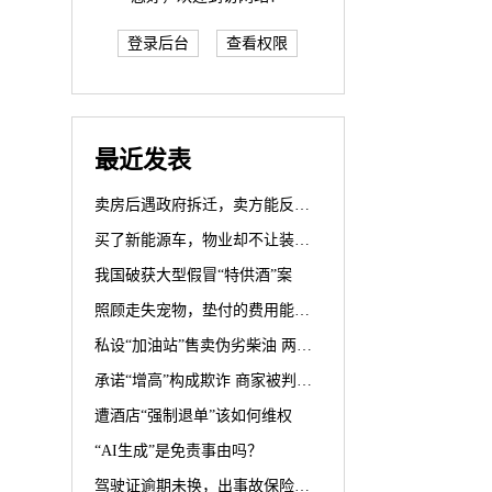
登录后台
查看权限
最近发表
卖房后遇政府拆迁，卖方能反悔？
买了新能源车，物业却不让装充电桩？
我国破获大型假冒“特供酒”案
照顾走失宠物，垫付的费用能要回吗？
私设“加油站”售卖伪劣柴油 两被告人犯生产、销售伪劣产品罪获刑罚
承诺“增高”构成欺诈 商家被判退一赔三
遭酒店“强制退单”该如何维权
“AI生成”是免责事由吗？
驾驶证逾期未换，出事故保险公司赔不赔？