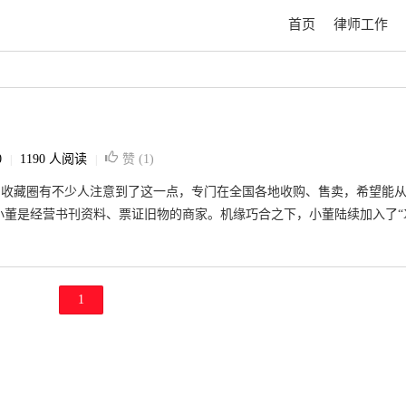
首页
律师工作
0
1190 人阅读
赞 (
1
)
|
|
，收藏圈有不少人注意到了这一点，专门在全国各地收购、售卖，希望能
小董是经营书刊资料、票证旧物的商家。机缘巧合之下，小董陆续加入了“
1