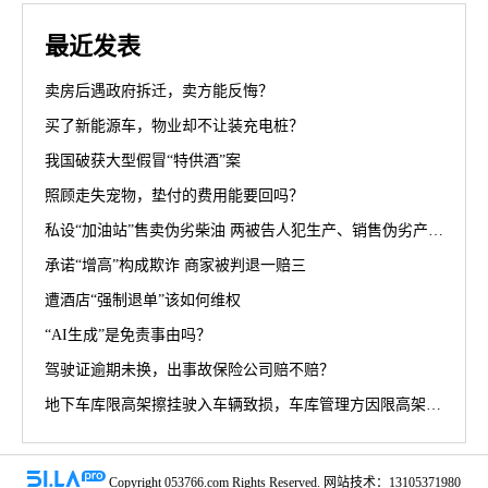
最近发表
卖房后遇政府拆迁，卖方能反悔？
买了新能源车，物业却不让装充电桩？
我国破获大型假冒“特供酒”案
照顾走失宠物，垫付的费用能要回吗？
私设“加油站”售卖伪劣柴油 两被告人犯生产、销售伪劣产品罪获刑罚
承诺“增高”构成欺诈 商家被判退一赔三
遭酒店“强制退单”该如何维权
“AI生成”是免责事由吗？
驾驶证逾期未换，出事故保险公司赔不赔？
地下车库限高架擦挂驶入车辆致损，车库管理方因限高架设置高度不符合规范被判担责70%
Copyright 053766.com Rights Reserved. 网站技术：13105371980