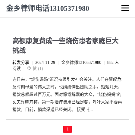
金乡律师电话13105371980
高额康复费成一些烧伤患者家庭巨大
挑战
转发分享
2024-11-29
金乡律师13105371980
882 人
|
|
|
阅读
赞 (
1
)
|
连日来，“烧伤妈妈”近况持续引发社会关注。人们在赞叹危
急时刻母爱的伟大之时，也纷纷伸出援助之手。短短几天，
捐款总额超过百万元。面对慷慨解囊的大众，“烧伤妈妈”的
丈夫许晓卉称，第一期治疗费用已经足够，呼吁大家不要再
捐款。目前，捐款渠道已经关闭。 接受《...
1